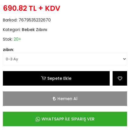
690.82 TL
+ KDV
Barkod:
7679535232670
Kategori:
Bebek Zıbını
Stok:
20+
zıbın:
Sepete Ekle
Hemen Al
WHATSAPP İLE SİPARİŞ VER