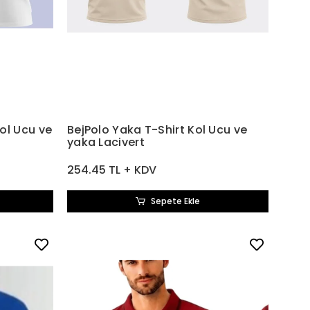
ol Ucu ve
BejPolo Yaka T-Shirt Kol Ucu ve
yaka Lacivert
254.45 TL + KDV
Sepete Ekle