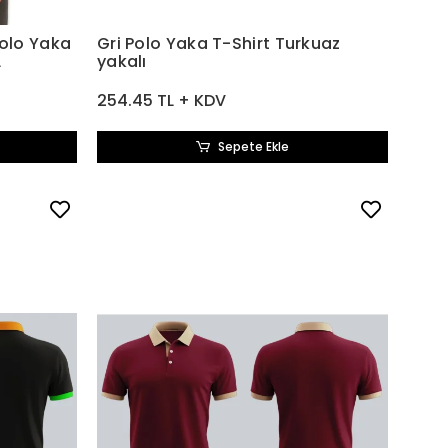
olo Yaka
Gri Polo Yaka T-Shirt Turkuaz
L
yakalı
254.45 TL + KDV
Sepete Ekle