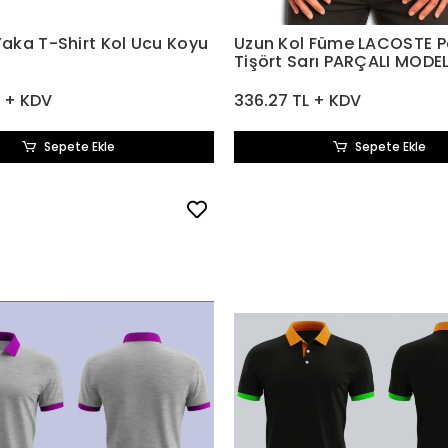
Yaka T-Shirt Kol Ucu Koyu
Uzun Kol Füme LACOSTE P
Tişört Sarı PARÇALI MODE
L + KDV
336.27 TL + KDV
Sepete Ekle
Sepete Ekle