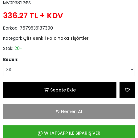
MV0P382GPS
336.27 TL
+ KDV
Barkod:
7679535187390
Kategori:
Çift Renkli Polo Yaka Tişörtler
Stok:
20+
Beden:
Sepete Ekle
Hemen Al
WHATSAPP İLE SİPARİŞ VER