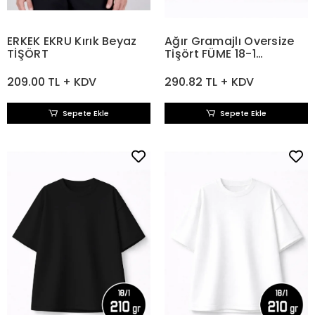
ERKEK EKRU Kırık Beyaz
Ağır Gramajlı Oversize
TİŞÖRT
Tişört FÜME 18-1
Compact Penye 210 gr
209.00 TL + KDV
290.82 TL + KDV
Sepete Ekle
Sepete Ekle