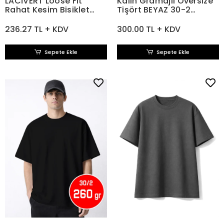
LACİVERT Loose Fit
Kalın Gramajlı Oversize
Rahat Kesim Bisiklet
Tişört BEYAZ 30-2
Yaka Tişört
Compact Penye 260 gr
236.27 TL + KDV
300.00 TL + KDV
Sepete Ekle
Sepete Ekle