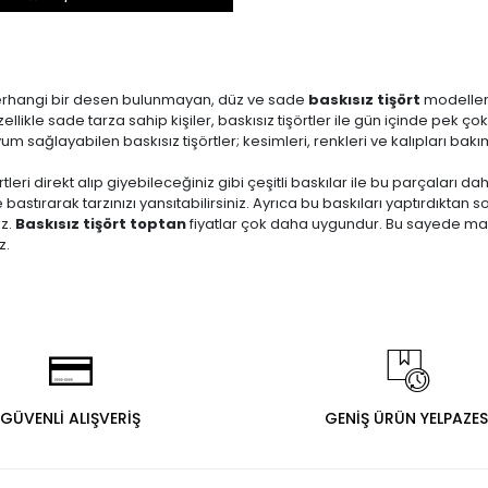
erhangi bir desen bulunmayan, düz ve sade
baskısız tişört
modelleri
ellikle sade tarza sahip kişiler, baskısız tişörtler ile gün içinde pek 
yum sağlayabilen baskısız tişörtler; kesimleri, renkleri ve kalıpları bakı
irtleri direkt alıp giyebileceğiniz gibi çeşitli baskılar ile bu parçaları d
e bastırarak tarzınızı yansıtabilirsiniz. Ayrıca bu baskıları yaptırdıktan s
iz.
Baskısız tişört toptan
fiyatlar çok daha uygundur. Bu sayede maliy
z.
GÜVENLİ ALIŞVERİŞ
GENİŞ ÜRÜN YELPAZES