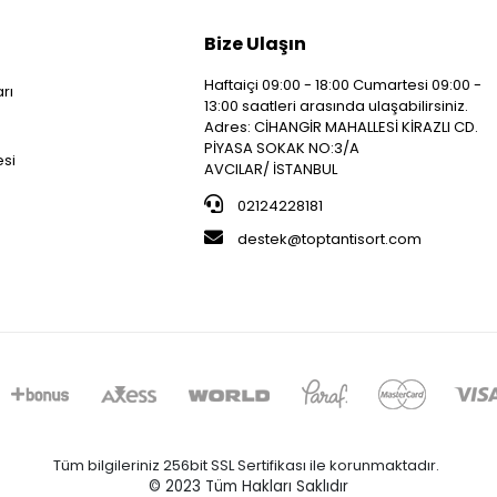
Bize Ulaşın
Haftaiçi 09:00 - 18:00 Cumartesi 09:00 -
arı
13:00 saatleri arasında ulaşabilirsiniz.
i
Adres: CİHANGİR MAHALLESİ KİRAZLI CD.
PİYASA SOKAK NO:3/A
esi
AVCILAR/ İSTANBUL
02124228181
destek@toptantisort.com
Tüm bilgileriniz 256bit SSL Sertifikası ile korunmaktadır.
© 2023
Tüm Hakları Saklıdır