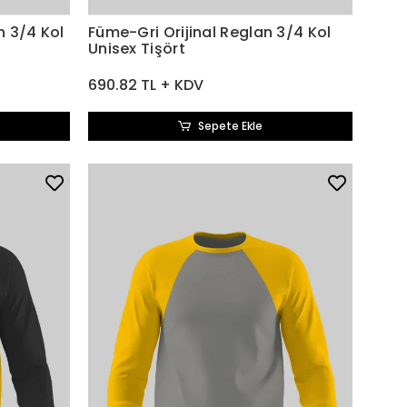
n 3/4 Kol
Füme-Gri Orijinal Reglan 3/4 Kol
Unisex Tişört
690.82 TL + KDV
Sepete Ekle