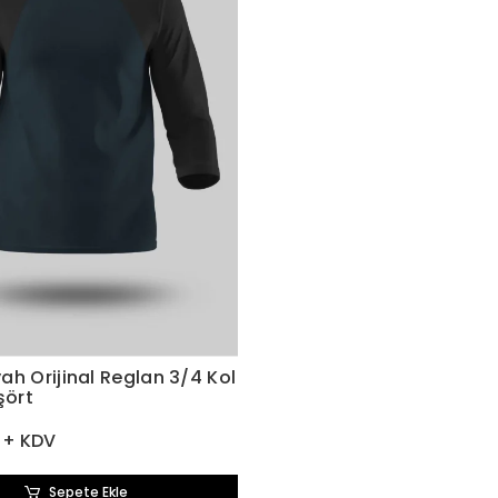
h Orijinal Reglan 3/4 Kol
şört
 + KDV
Sepete Ekle