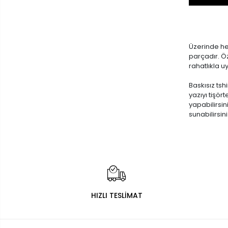
Üzerinde h
parçadır. Öz
rahatlıkla u
Baskısız tsh
yazıyı tişört
yapabilirsin
sunabilirsini
HIZLI TESLİMAT