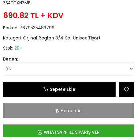
ZSADTXNZME
690.82 TL
+ KDV
Barkod:
7679535483799
Kategori:
Orjinal Reglan 3/4 Kol Unisex Tişört
Stok:
20+
Beden:
Sepete Ekle
Hemen Al
WHATSAPP İLE SİPARİŞ VER