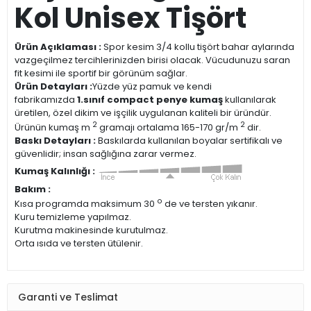
Kol Unisex Tişört
Ürün Açıklaması :
Spor kesim 3/4 kollu tişört bahar aylarında
vazgeçilmez tercihlerinizden birisi olacak. Vücudunuzu saran
fit kesimi ile sportif bir görünüm sağlar.
Ürün Detayları :
Yüzde yüz pamuk ve kendi
fabrikamızda
1.sınıf compact penye kumaş
kullanılarak
üretilen, özel dikim ve işçilik uygulanan kaliteli bir üründür.
2
2
Ürünün kumaş m
gramajı ortalama 165-170 gr/m
dir.
Baskı Detayları :
Baskılarda kullanılan boyalar sertifikalı ve
güvenlidir; insan sağlığına zarar vermez.
Kumaş Kalınlığı :
Bakım :
o
Kısa programda maksimum 30
de ve tersten yıkanır.
Kuru temizleme yapılmaz.
Kurutma makinesinde kurutulmaz.
Orta ısıda ve tersten ütülenir.
Garanti ve Teslimat