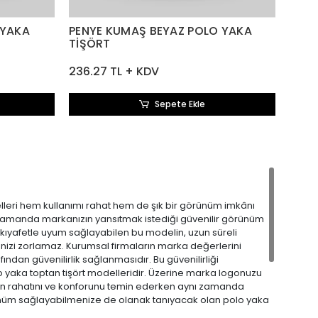
 YAKA
PENYE KUMAŞ BEYAZ POLO YAKA
TİŞÖRT
236.27 TL + KDV
Sepete Ekle
eri hem kullanımı rahat hem de şık bir görünüm imkânı
nı zamanda markanızın yansıtmak istediği güvenilir görünüm
e kıyafetle uyum sağlayabilen bu modelin, uzun süreli
çenizi zorlamaz. Kurumsal firmaların marka değerlerini
ından güvenilirlik sağlanmasıdır. Bu güvenilirliği
o yaka toptan tişört modelleridir. Üzerine marka logonuzu
ızın rahatını ve konforunu temin ederken aynı zamanda
 görünüm sağlayabilmenize de olanak tanıyacak olan polo yaka
i koruyabilirsiniz. Her mevsime uygun kumaş kullanımı, her