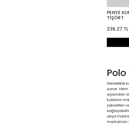
PENYE KU
TİŞÖRT
236.27 TL
Polo
Genellikle k
sunar. Hem 
açısından da
kullanım imk
yükselten ve
sağlayabilm
veya marka 
markanızın g
toptan tişö