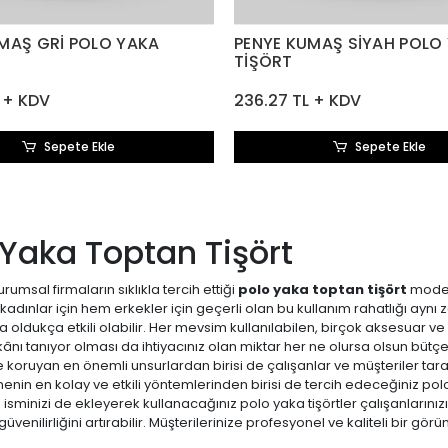
MAŞ GRİ POLO YAKA
PENYE KUMAŞ SİYAH POLO
TİŞÖRT
 + KDV
236.27 TL + KDV
Sepete Ekle
Sepete Ekle
 Yaka Toptan Tişört
urumsal firmaların sıklıkla tercih ettiği
polo yaka toptan tişört
modell
kadınlar için hem erkekler için geçerli olan bu kullanım rahatlığı ay
 oldukça etkili olabilir. Her mevsim kullanılabilen, birçok aksesuar v
ânı tanıyor olması da ihtiyacınız olan miktar her ne olursa olsun büt
 koruyan en önemli unsurlardan birisi de çalışanlar ve müşteriler taraf
enin en kolay ve etkili yöntemlerinden birisi de tercih edeceğiniz pol
isminizi de ekleyerek kullanacağınız polo yaka tişörtler çalışanların
üvenilirliğini artırabilir. Müşterilerinize profesyonel ve kaliteli bir
rt alımı sayesinde hem marka değerinizi yükseltebilir hem de bütçeniz