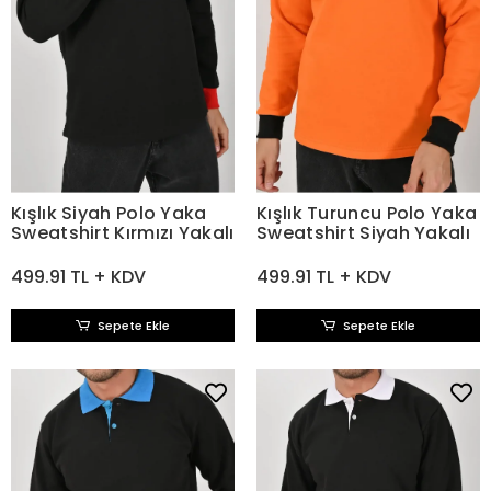
Kışlık Siyah Polo Yaka
Kışlık Turuncu Polo Yaka
Sweatshirt Kırmızı Yakalı
Sweatshirt Siyah Yakalı
499.91 TL + KDV
499.91 TL + KDV
Sepete Ekle
Sepete Ekle