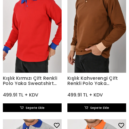
Kışlık Kırmızı Çift Renkli
Kışlık Kahverengi Çift
Polo Yaka Sweatshirt
Renkli Polo Yaka
Sax Yakalı
Sweatshirt Bej Camel
Yakalı
499.91 TL + KDV
499.91 TL + KDV
Sepete Ekle
Sepete Ekle