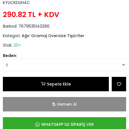
KYUCKDUH4C
290.82 TL
+ KDV
Barkod:
7679535143266
Kategori:
Ağır Gramaj Oversize Tişörtler
Stok:
20+
Beden:
Sepete Ekle
Hemen Al
WHATSAPP İLE SİPARİŞ VER