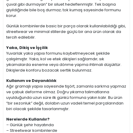
çuval gibi durmayan” bir siluet hedeflenmiştir. Tek başına
giyildiğinde bile boş durmaz; tok kumaş sayesinde formunu
korur.
Günlük kombinlerde basic bir parça olarak kullanılabildiği gibi,
streetwear ve minimal stillerde güçlü bir ana ürün olarak da
tercih edilebilir.
Yaka, Dikiş ve İşçilik
Yuvarlak yaka yapısı formunu kaybetmeyecek şekilde
çalışılmıştır. Yaka, kol ve etek dikişleri sağlamdır; sık
yıkamalarda esneme veya dönme yapma ihtimali düşüktür.
Dikişlerde konforu bozacak sertlik bulunmaz.
Kullanım ve Dayanıklılık
Ağır gramajlı yapısı sayesinde tişört, zamanla sarkma yapmaz
ve çabuk deforme olmaz. Doğru yıkama talimatlarına
uyulduğunda uzun süre ilk günkü formuna yakın kalır. Bu ürün
“bir sezonluk” değil, dolabın uzun vadeli temel parçalarından
biri olacak şekilde tasarlanmıştır.
Nerelerde Kullanılır?
– Günlük şehir hayatında
– Streetwear kombinlerde