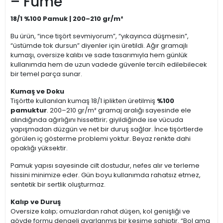
– Füme
18/1 %100 Pamuk | 200–210 gr/m²
Bu ürün, “ince tişört sevmiyorum”, “yıkayınca düşmesin”,
“üstümde tok dursun” diyenler için üretildi. Ağır gramajlı
kumaşı, oversize kalıbı ve sade tasarımıyla hem günlük
kullanımda hem de uzun vadede güvenle tercih edilebilecek
bir temel parça sunar.
Kumaş ve Doku
Tişörtte kullanılan kumaş 18/1 iplikten üretilmiş
%100
pamuktur
. 200–210 gr/m² gramaj aralığı sayesinde ele
alındığında ağırlığını hissettirir; giyildiğinde ise vücuda
yapışmadan düzgün ve net bir duruş sağlar. İnce tişörtlerde
görülen iç gösterme problemi yoktur. Beyaz renkte dahi
opaklığı yüksektir.
Pamuk yapısı sayesinde cilt dostudur, nefes alır ve terleme
hissini minimize eder. Gün boyu kullanımda rahatsız etmez,
sentetik bir sertlik oluşturmaz.
Kalıp ve Duruş
Oversize kalıp; omuzlardan rahat düşen, kol genişliği ve
gövde formu dengeli ayarlanmış bir kesime sahiptir. “Bol ama