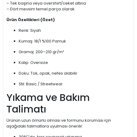
– Tek başına veya overshirt/ceket altına
– Dört mevsim temel parça olarak
Ürün Özellikleri (Özet)
Renk: Siyah
Kumaş: 18/1 %100 Pamuk
Gramaj: 200–210 gr/m²
Kalıp: Oversize
Doku: Tok, opak, nefes alabilir
Stil: Basic / Streetwear
Yıkama ve Bakım
Talimatı
Ürünün uzun ömürlü olması ve formunu koruması için
aşağıdaki talimatlara uyulması önerilir:
30°C’de, ters çevirerek yıkayınız