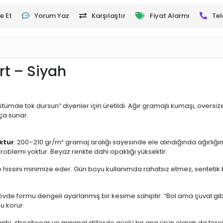
e Et
Yorum Yaz
Karşılaştır
Fiyat Alarmı
Tel
rt – Siyah
üstümde tok dursun” diyenler için üretildi. Ağır gramajlı kumaşı, over
ça sunar.
ktur
. 200–210 gr/m² gramaj aralığı sayesinde ele alındığında ağırlığı
problemi yoktur. Beyaz renkte dahi opaklığı yüksektir.
 hissini minimize eder. Gün boyu kullanımda rahatsız etmez, sentetik b
övde formu dengeli ayarlanmış bir kesime sahiptir. “Bol ama çuval gib
u korur.
ibi, streetwear ve minimal stillerde güçlü bir ana ürün olarak da tercih