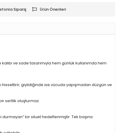
efonla Sipariş
Ürün Önerileri
size kalıbı ve sade tasarımıyla hem günlük kullanımda hem
nı hissettirir; giyildiğinde ise vücuda yapışmadan düzgün ve
ir sertlik oluşturmaz.
i durmayan” bir siluet hedeflenmiştir. Tek başına
 edilebilir.