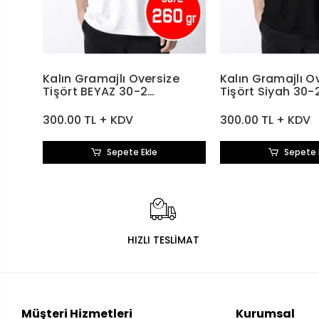
Kalın Gramajlı Oversize
Kalın Gramajlı O
Tişört BEYAZ 30-2
Tişört Siyah 30
Compact Penye 260 gr
Penye 260 gr
300.00 TL + KDV
300.00 TL + KDV
Sepete Ekle
Sepete 
HIZLI TESLİMAT
Müşteri Hizmetleri
Kurumsal