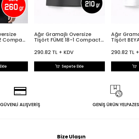
versize
Ağır Gramajlı Oversize
Ağır Grama
-2 Compact
Tişört FÜME 18-1 Compact
Tişört BEY
Penye 210 gr
Penye 210 
290.82 TL + KDV
290.82 TL 
Ekle
Sepete Ekle
GÜVENLİ ALIŞVERİŞ
GENİŞ ÜRÜN YELPAZES
Bize Ulaşın