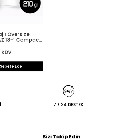
jlı Oversize
AZ 18-1 Compact
gr
+ KDV
Sepete Ekle
İ
7 / 24 DESTEK
Bizi Takip Edin