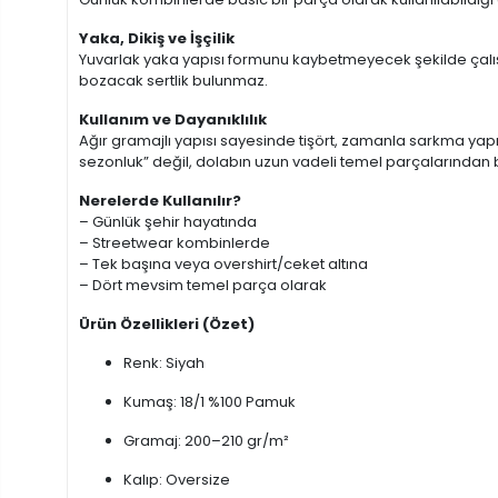
Yaka, Dikiş ve İşçilik
Yuvarlak yaka yapısı formunu kaybetmeyecek şekilde çalışı
bozacak sertlik bulunmaz.
Kullanım ve Dayanıklılık
Ağır gramajlı yapısı sayesinde tişört, zamanla sarkma ya
sezonluk” değil, dolabın uzun vadeli temel parçalarından bi
Nerelerde Kullanılır?
– Günlük şehir hayatında
– Streetwear kombinlerde
– Tek başına veya overshirt/ceket altına
– Dört mevsim temel parça olarak
Ürün Özellikleri (Özet)
Renk: Siyah
Kumaş: 18/1 %100 Pamuk
Gramaj: 200–210 gr/m²
Kalıp: Oversize