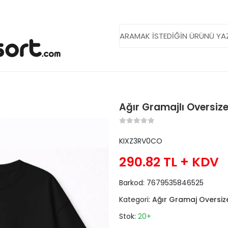
Ağır Gramajlı Oversiz
KIXZ3RV0CO
290.82 TL
+ KDV
Barkod:
7679535846525
Kategori:
Ağır Gramaj Oversize
Stok:
20+