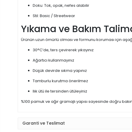
Doku: Tok, opak, nefes alabilir
Stil: Basic / Streetwear
Yıkama ve Bakım Talima
Ürünün uzun ömürlü olması ve formunu koruması için aşağıd
30°C’de, ters çevirerek yıkayınız
Ağartıcı kullanmayınız
Düşük devirde sıkma yapınız
Tamburlu kurutma önerilmez
Ilık ütü ile tersinden ütüleyiniz
%100 pamuk ve ağır gramajlı yapısı sayesinde doğru bakı
Garanti ve Teslimat