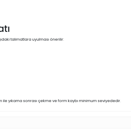
tı
aki talimatlara uyulması önerilir:
m ile yıkama sonrası çekme ve form kaybı minimum seviyededir.