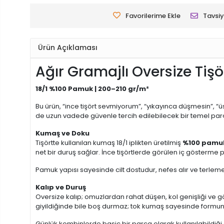
Favorilerime Ekle
Tavsiy
Ürün Açıklaması
Ağır Gramajlı Oversize Tişö
18/1 %100 Pamuk | 200–210 gr/m²
Bu ürün, “ince tişört sevmiyorum”, “yıkayınca düşmesin”, “
de uzun vadede güvenle tercih edilebilecek bir temel par
Kumaş ve Doku
Tişörtte kullanılan kumaş 18/1 iplikten üretilmiş
%100 pamu
net bir duruş sağlar. İnce tişörtlerde görülen iç gösterme 
Pamuk yapısı sayesinde cilt dostudur, nefes alır ve terleme
Kalıp ve Duruş
Oversize kalıp; omuzlardan rahat düşen, kol genişliği ve g
giyildiğinde bile boş durmaz; tok kumaş sayesinde formun
Günlük kombinlerde basic bir parça olarak kullanılabildiği g