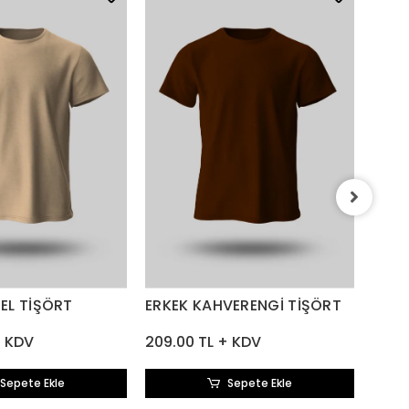
ERKE
209.
EL TİŞÖRT
ERKEK KAHVERENGİ TİŞÖRT
+ KDV
209.00 TL + KDV
Sepete Ekle
Sepete Ekle