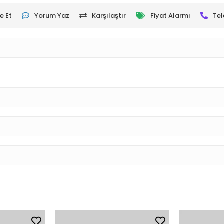
e Et
Yorum Yaz
Karşılaştır
Fiyat Alarmı
Tel