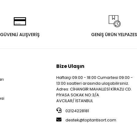
GÜVENLİ ALIŞVERİŞ
GENİŞ ÜRÜN YELPAZES
Bize Ulaşın
Haftaiçi 09:00 - 18:00 Cumartesi 09:00 -
arı
13:00 saatleri arasında ulaşabilirsiniz.
i
Adres: CİHANGİR MAHALLESİ KİRAZLI CD.
PİYASA SOKAK NO:3/A
esi
AVCILAR/ İSTANBUL
02124228181
destek@toptantisort.com