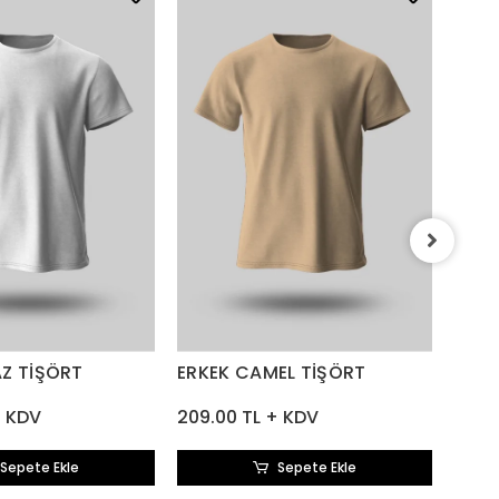
ERKE
209.
AZ TİŞÖRT
ERKEK CAMEL TİŞÖRT
+ KDV
209.00 TL + KDV
Sepete Ekle
Sepete Ekle