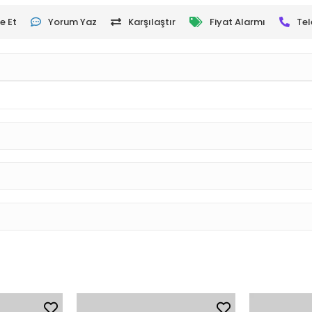
e Et
Yorum Yaz
Karşılaştır
Fiyat Alarmı
Tel