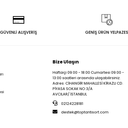
GÜVENLİ ALIŞVERİŞ
GENİŞ ÜRÜN YELPAZES
Bize Ulaşın
Haftaiçi 09:00 - 18:00 Cumartesi 09:00 -
arı
13:00 saatleri arasında ulaşabilirsiniz.
i
Adres: CİHANGİR MAHALLESİ KİRAZLI CD.
PİYASA SOKAK NO:3/A
esi
AVCILAR/ İSTANBUL
02124228181
destek@toptantisort.com