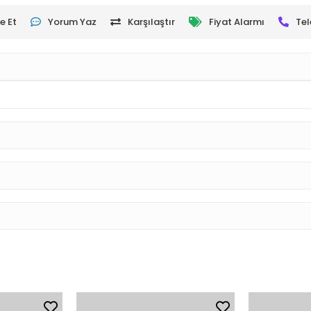
e Et
Yorum Yaz
Karşılaştır
Fiyat Alarmı
Tel