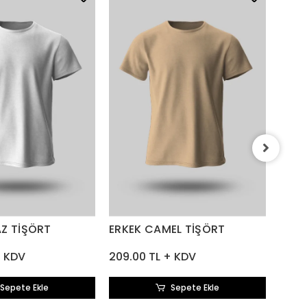
ERKE
209.
AZ TİŞÖRT
ERKEK CAMEL TİŞÖRT
+ KDV
209.00 TL + KDV
Sepete Ekle
Sepete Ekle