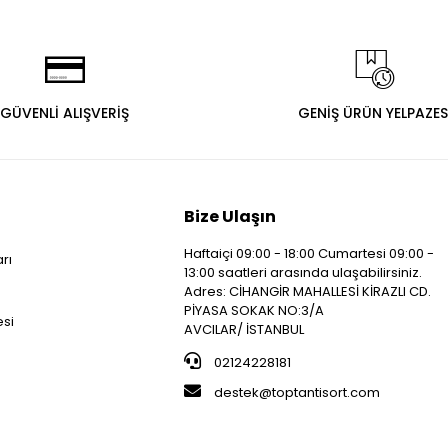
GÜVENLİ ALIŞVERİŞ
GENİŞ ÜRÜN YELPAZES
Bize Ulaşın
Haftaiçi 09:00 - 18:00 Cumartesi 09:00 -
arı
13:00 saatleri arasında ulaşabilirsiniz.
i
Adres: CİHANGİR MAHALLESİ KİRAZLI CD.
PİYASA SOKAK NO:3/A
esi
AVCILAR/ İSTANBUL
02124228181
destek@toptantisort.com