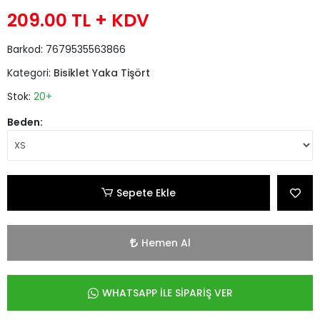
209.00 TL
+ KDV
Barkod:
7679535563866
Kategori:
Bisiklet Yaka Tişört
Stok:
20+
Beden:
Sepete Ekle
Hemen Al
WHATSAPP İLE SİPARİŞ VER