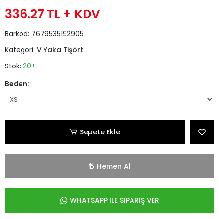
336.27 TL
+ KDV
Barkod:
7679535192905
Kategori:
V Yaka Tişört
Stok:
20+
Beden:
Sepete Ekle
Hemen Al
WHATSAPP İLE SİPARİŞ VER