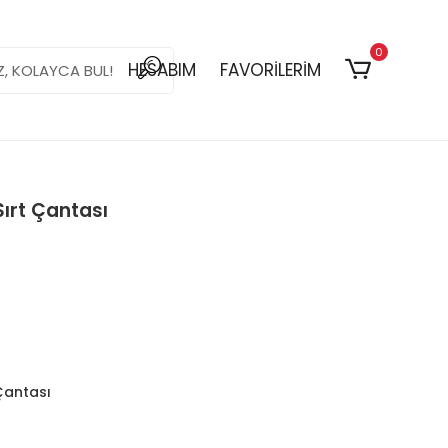
0
HESABIM
FAVORİLERİM
ırt Çantası
Çantası