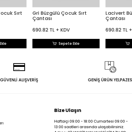
Çocuk Sırt
Gri Büzgülü Çocuk Sırt
Lacivert B
Çantası
Çantası
690.82 TL + KDV
690.82 TL 
Ekle
Sepete Ekle
GÜVENLİ ALIŞVERİŞ
GENİŞ ÜRÜN YELPAZES
Bize Ulaşın
Haftaiçi 09:00 - 18:00 Cumartesi 09:00 -
arı
13:00 saatleri arasında ulaşabilirsiniz.