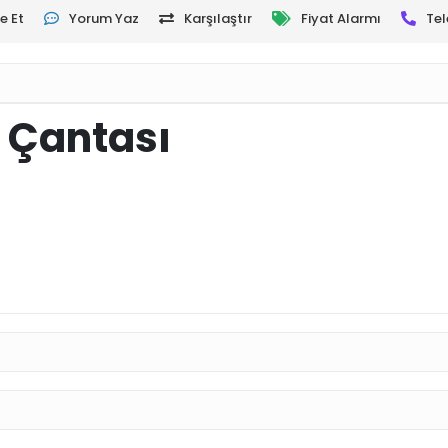
e Et
Yorum Yaz
Karşılaştır
Fiyat Alarmı
Tel
t Çantası