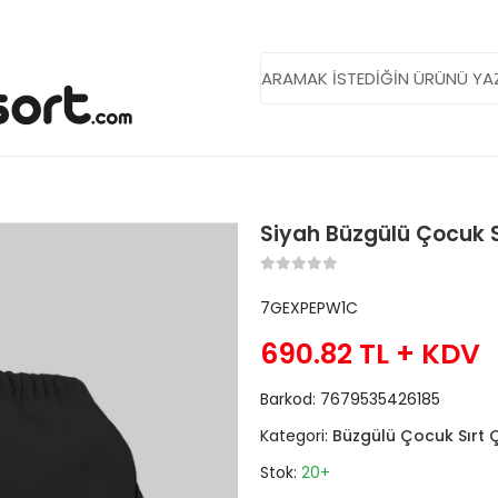
Siyah Büzgülü Çocuk S
7GEXPEPW1C
690.82 TL
+ KDV
Barkod:
7679535426185
Kategori:
Büzgülü Çocuk Sırt 
Stok:
20+