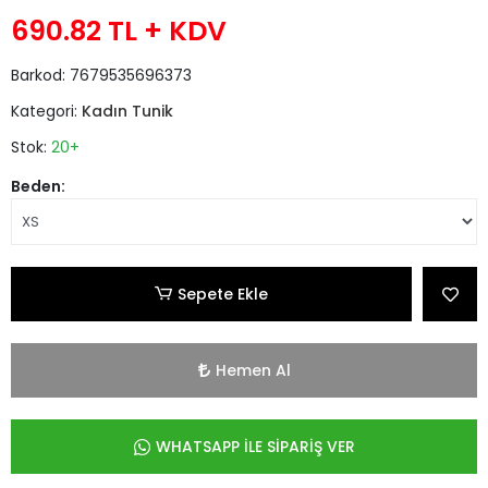
690.82 TL
+ KDV
Barkod:
7679535696373
Kategori:
Kadın Tunik
Stok:
20+
Beden:
Sepete Ekle
Hemen Al
WHATSAPP İLE SİPARİŞ VER