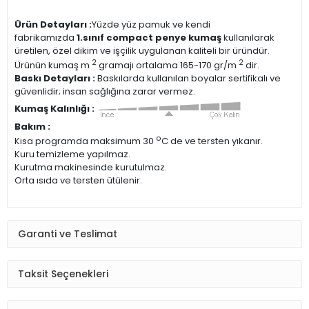
Ürün Detayları :
Yüzde yüz pamuk ve kendi
fabrikamızda
1.sınıf compact penye kumaş
kullanılarak
üretilen, özel dikim ve işçilik uygulanan kaliteli bir üründür.
2
2
Ürünün kumaş m
gramajı ortalama 165-170 gr/m
dir.
Baskı Detayları :
Baskılarda kullanılan boyalar sertifikalı ve
güvenlidir; insan sağlığına zarar vermez.
Kumaş Kalınlığı :
Bakım :
o
Kısa programda maksimum 30
C de ve tersten yıkanır.
Kuru temizleme yapılmaz.
Kurutma makinesinde kurutulmaz.
Orta ısıda ve tersten ütülenir.
Garanti ve Teslimat
Taksit Seçenekleri