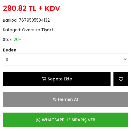
290.82 TL
+ KDV
Barkod:
7679535534132
Kategori:
Oversize Tişört
Stok:
20+
Beden:
Sepete Ekle
Hemen Al
WHATSAPP İLE SİPARİŞ VER