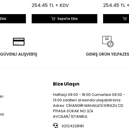
254.45 TL + KDV
254.45 TL 
Ekle
Sepete Ekle
GÜVENLİ ALIŞVERİŞ
GENİŞ ÜRÜN YELPAZES
Bize Ulaşın
Haftaiçi 09:00 - 18:00 Cumartesi 09:00 -
arı
13:00 saatleri arasında ulaşabilirsiniz.
i
Adres: CİHANGİR MAHALLESİ KİRAZLI CD.
PİYASA SOKAK NO:3/A
esi
AVCILAR/ İSTANBUL
02124228181