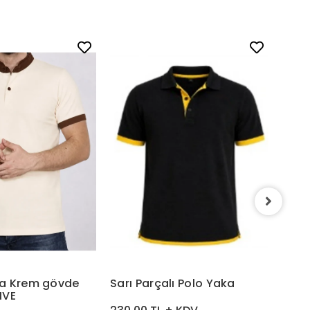
Beya
Kol U
254.
a Krem gövde
Sarı Parçalı Polo Yaka
HVE