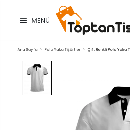
MENÜ
Ana Sayfa
Polo Yaka Tişörtler
Çift Renkli Polo Yaka T