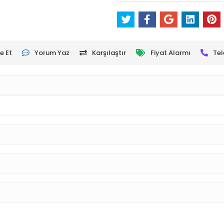
e Et
Yorum Yaz
Karşılaştır
Fiyat Alarmı
Tel