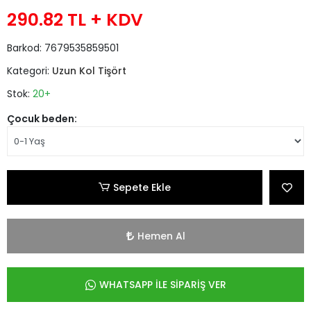
290.82 TL
+ KDV
Barkod:
7679535859501
Kategori:
Uzun Kol Tişört
Stok:
20+
Çocuk beden:
Sepete Ekle
Hemen Al
WHATSAPP İLE SİPARİŞ VER