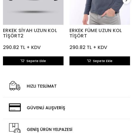
ERKEK SİYAH UZUN KOL
ERKEK FÜME UZUN KOL
TİŞÖRT2
TİŞÖRT
290.82 TL + KDV
290.82 TL + KDV
Sepete Ekle
Sepete Ekle
HIZLI TESLİMAT
GÜVENLİ ALIŞVERİŞ
GENİŞ ÜRÜN YELPAZESİ