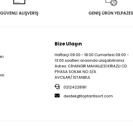
GÜVENLİ ALIŞVERİŞ
GENİŞ ÜRÜN YELPAZES
Bize Ulaşın
Haftaiçi 09:00 - 18:00 Cumartesi 09:00 -
arı
13:00 saatleri arasında ulaşabilirsiniz.
i
Adres: CİHANGİR MAHALLESİ KİRAZLI CD.
PİYASA SOKAK NO:3/A
esi
AVCILAR/ İSTANBUL
02124228181
destek@toptantisort.com