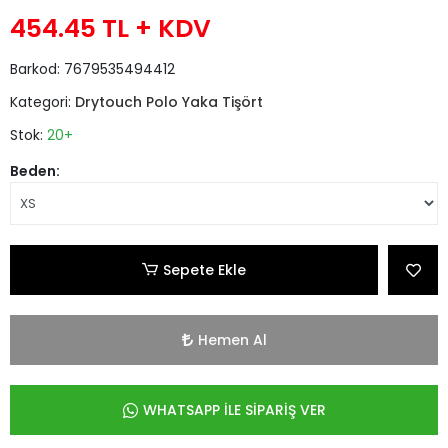
454.45 TL
+ KDV
Barkod:
7679535494412
Kategori:
Drytouch Polo Yaka Tişört
Stok:
20+
Beden:
Sepete Ekle
Hemen Al
WHATSAPP İLE SİPARİŞ VER