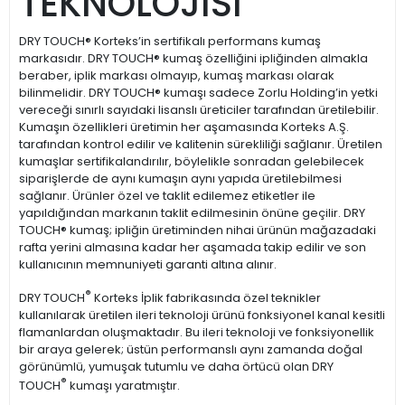
TEKNOLOJİSİ
DRY TOUCH® Korteks’in sertifikalı performans kumaş
markasıdır. DRY TOUCH® kumaş özelliğini ipliğinden almakla
beraber, iplik markası olmayıp, kumaş markası olarak
bilinmelidir. DRY TOUCH® kumaşı sadece Zorlu Holding’in yetki
vereceği sınırlı sayıdaki lisanslı üreticiler tarafından üretilebilir.
Kumaşın özellikleri üretimin her aşamasında Korteks A.Ş.
tarafından kontrol edilir ve kalitenin sürekliliği sağlanır. Üretilen
kumaşlar sertifikalandırılır, böylelikle sonradan gelebilecek
siparişlerde de aynı kumaşın aynı yapıda üretilebilmesi
sağlanır. Ürünler özel ve taklit edilemez etiketler ile
yapıldığından markanın taklit edilmesinin önüne geçilir. DRY
TOUCH® kumaş; ipliğin üretiminden nihai ürünün mağazadaki
rafta yerini almasına kadar her aşamada takip edilir ve son
kullanıcının memnuniyeti garanti altına alınır.
®
DRY TOUCH
Korteks İplik fabrikasında özel teknikler
kullanılarak üretilen ileri teknoloji ürünü fonksiyonel kanal kesitli
flamanlardan oluşmaktadır. Bu ileri teknoloji ve fonksiyonellik
bir araya gelerek; üstün performanslı aynı zamanda doğal
görünümlü, yumuşak tutumlu ve daha örtücü olan DRY
®
TOUCH
kumaşı yaratmıştır.