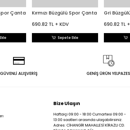
Spor Çanta
Kırmızı Büzgülü Spor Çanta
Gri Büzgül
690.82 TL + KDV
690.82 TL 
Ekle
Sepete Ekle
GÜVENLİ ALIŞVERİŞ
GENİŞ ÜRÜN YELPAZES
Bize Ulaşın
Haftaiçi 09:00 - 18:00 Cumartesi 09:00 -
arı
13:00 saatleri arasında ulaşabilirsiniz.
i
Adres: CİHANGİR MAHALLESİ KİRAZLI CD.