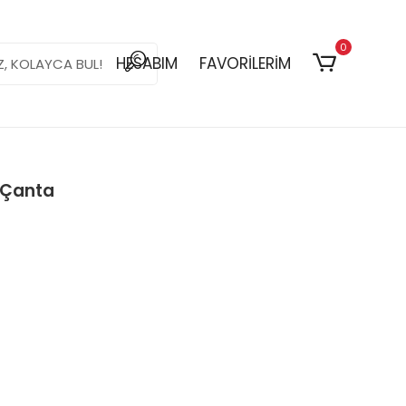
0
HESABIM
FAVORİLERİM
 Çanta