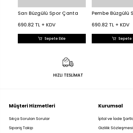
Sarı Büzgülü Spor Çanta
Pembe Büzgülü 
690.82 TL + KDV
690.82 TL + KDV
Sepete Ekle
Sepete 
HIZLI TESLİMAT
Müşteri Hizmetleri
Kurumsal
Sıkça Sorulan Sorular
İptal ve İade Şartl
Sipariş Takip
Gizlilik Sözleşmes