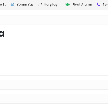
e Et
Yorum Yaz
Karşılaştır
Fiyat Alarmı
Tel
a