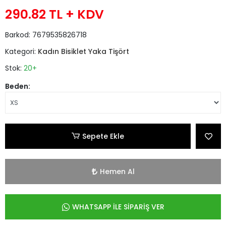
290.82 TL
+ KDV
Barkod:
7679535826718
Kategori:
Kadın Bisiklet Yaka Tişört
Stok:
20+
Beden:
Sepete Ekle
Hemen Al
WHATSAPP İLE SİPARİŞ VER