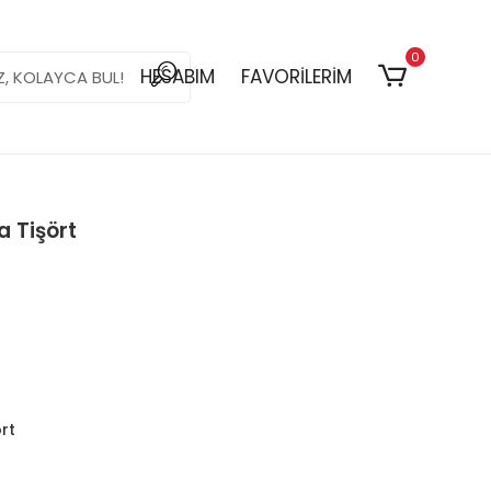
0
HESABIM
FAVORİLERİM
 Tişört
rt