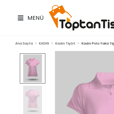
MENÜ
Ana Sayfa
KADIN
Kadın Tişört
Kadın Polo Yaka Tiş