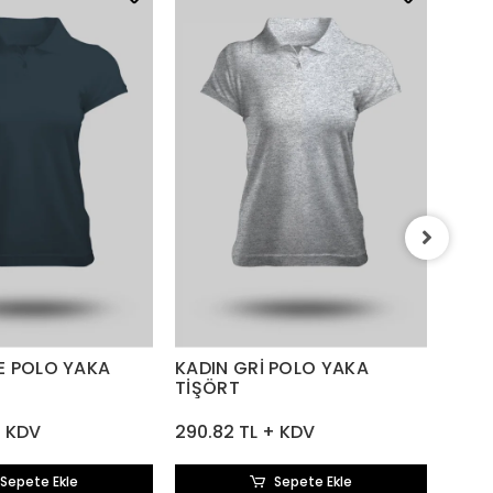
KADI
TİŞÖ
290.
E POLO YAKA
KADIN GRİ POLO YAKA
TİŞÖRT
+ KDV
290.82 TL + KDV
Sepete Ekle
Sepete Ekle