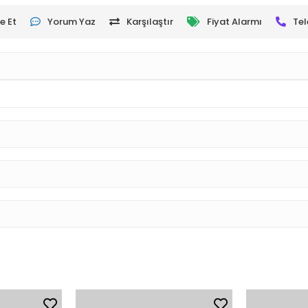
e Et
Yorum Yaz
Karşılaştır
Fiyat Alarmı
Tel