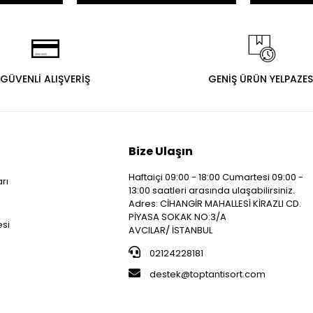
GÜVENLİ ALIŞVERİŞ
GENİŞ ÜRÜN YELPAZES
Bize Ulaşın
Haftaiçi 09:00 - 18:00 Cumartesi 09:00 -
arı
13:00 saatleri arasında ulaşabilirsiniz.
i
Adres: CİHANGİR MAHALLESİ KİRAZLI CD.
PİYASA SOKAK NO:3/A
esi
AVCILAR/ İSTANBUL
02124228181
destek@toptantisort.com