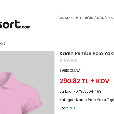
ört
Kadın Pembe Polo Yaka
S99IDCKLNA
290.82 TL
+ KDV
Barkod:
7679535641489
Kategori:
Kadın Polo Yaka Tişö
Stok:
20+