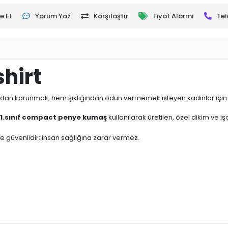
e Et
Yorum Yaz
Karşılaştır
Fiyat Alarmı
Tel
hirt
tan korunmak, hem şıklığından ödün vermemek isteyen kadınlar için id
1.sınıf compact penye kumaş
kullanılarak üretilen, özel dikim ve i
 ve güvenlidir; insan sağlığına zarar vermez.