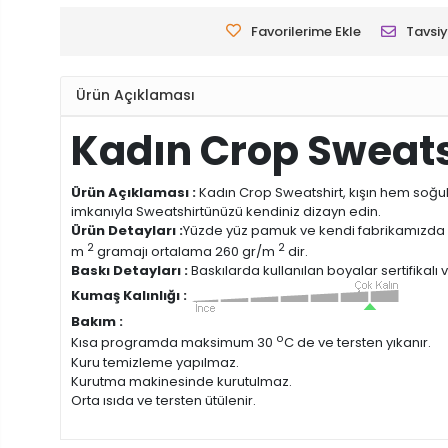
Favorilerime Ekle
Tavsiy
Ürün Açıklaması
Kadın Crop Sweats
Ürün Açıklaması :
Kadın Crop Sweatshirt, kışın hem soğuk
imkanıyla Sweatshirtünüzü kendiniz dizayn edin.
Ürün Detayları :
Yüzde yüz pamuk ve kendi fabrikamızda
2
2
m
gramajı ortalama 260 gr/m
dir.
Baskı Detayları :
Baskılarda kullanılan boyalar sertifikalı
Kumaş Kalınlığı :
Bakım :
o
Kısa programda maksimum 30
C de ve tersten yıkanır.
Kuru temizleme yapılmaz.
Kurutma makinesinde kurutulmaz.
Orta ısıda ve tersten ütülenir.