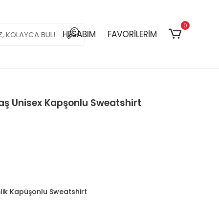
0
HESABIM
FAVORİLERİM
maş Unisex Kapşonlu Sweatshirt
mlik Kapüşonlu Sweatshirt