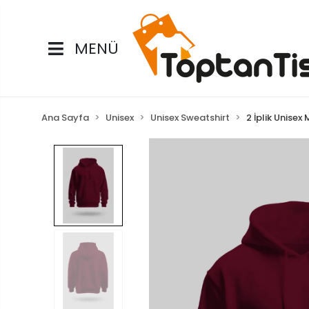
MENÜ
Ana Sayfa
Unisex
Unisex Sweatshirt
2 İplik Unise