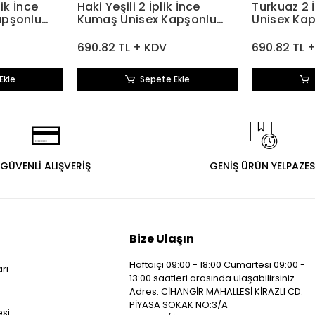
lik İnce
Haki Yeşili 2 İplik İnce
Turkuaz 2 
apşonlu
Kumaş Unisex Kapşonlu
Unisex Ka
Sweatshirt
Sweatshir
690.82 TL + KDV
690.82 TL 
Ekle
Sepete Ekle
GÜVENLİ ALIŞVERİŞ
GENİŞ ÜRÜN YELPAZES
Bize Ulaşın
Haftaiçi 09:00 - 18:00 Cumartesi 09:00 -
arı
13:00 saatleri arasında ulaşabilirsiniz.
i
Adres: CİHANGİR MAHALLESİ KİRAZLI CD.
PİYASA SOKAK NO:3/A
esi