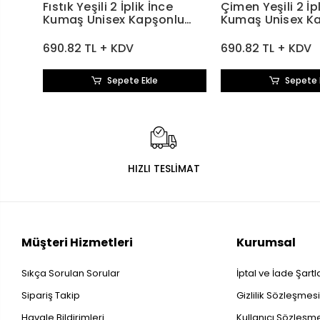
Fıstık Yeşili 2 İplik İnce
Çimen Yeşili 2 İp
Kumaş Unisex Kapşonlu
Kumaş Unisex K
Sweatshirt
Sweatshirt
690.82 TL + KDV
690.82 TL + KDV
Sepete Ekle
Sepete 
HIZLI TESLİMAT
Müşteri Hizmetleri
Kurumsal
Sıkça Sorulan Sorular
İptal ve İade Şartl
Sipariş Takip
Gizlilik Sözleşmes
Havale Bildirimleri
Kullanıcı Sözleşm