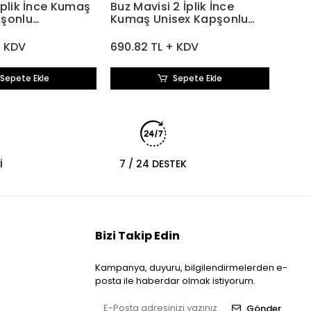
İplik İnce Kumaş
Buz Mavisi 2 İplik İnce
pşonlu
Kumaş Unisex Kapşonlu
t
Sweatshirt
+ KDV
690.82 TL + KDV
Sepete Ekle
Sepete Ekle
İ
7 / 24 DESTEK
Bizi Takip Edin
Kampanya, duyuru, bilgilendirmelerden e-
posta ile haberdar olmak istiyorum.
Gönder