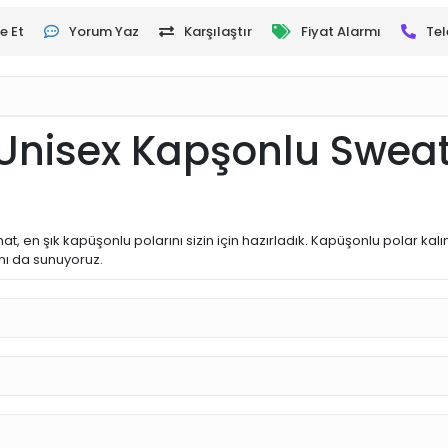
e Et
Yorum Yaz
Karşılaştır
Fiyat Alarmı
Tel
 Unisex Kapşonlu Sweat
ahat, en şık kapüşonlu polarını sizin için hazırladık. Kapüşonlu polar kal
nı da sunuyoruz.