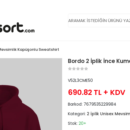
x Mevsimlik Kapüşonlu Sweatshirt
Bordo 2 İplik İnce Ku
V52L3CME50
690.82 TL
+ KDV
Barkod:
7679535229984
Kategori:
2 İplik Unisex Mevsi
Stok:
20+