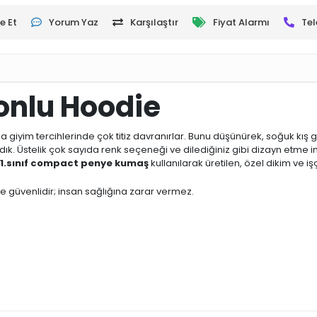
e Et
Yorum Yaz
Karşılaştır
Fiyat Alarmı
Tel
onlu Hoodie
 giyim tercihlerinde çok titiz davranırlar. Bunu düşünürek, soğuk kış g
ırladık. Üstelik çok sayıda renk seçeneği ve dilediğiniz gibi dizayn etme
1.sınıf compact penye kumaş
kullanılarak üretilen, özel dikim ve i
 ve güvenlidir; insan sağlığına zarar vermez.