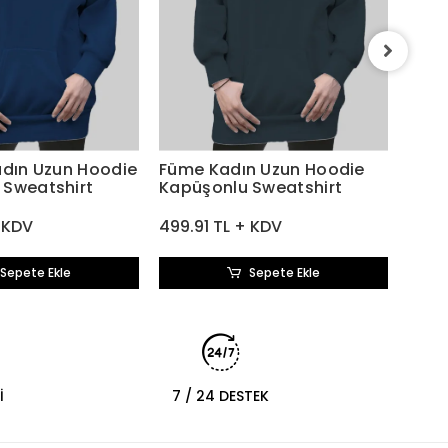
Siya
Kapü
499.
adın Uzun Hoodie
Füme Kadın Uzun Hoodie
 Sweatshirt
Kapüşonlu Sweatshirt
+ KDV
499.91 TL + KDV
Sepete Ekle
Sepete Ekle
İ
7 / 24 DESTEK