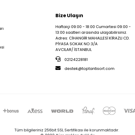
Bize Ulaşın
Haftaiçi 09:00 - 18:00 Cumartesi 09:00 -
arı
13:00 saatleri arasında ulaşabilirsiniz.
i
Adres: CİHANGİR MAHALLESİ KİRAZLI CD.
PİYASA SOKAK NO:3/A
esi
AVCILAR/ İSTANBUL
02124228181
destek@toptantisort.com
Tüm bilgileriniz 256bit SSL Sertifikası ile korunmaktadır.