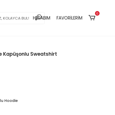
0
HESABIM
FAVORİLERİM
e Kapüşonlu Sweatshirt
lu Hoodie