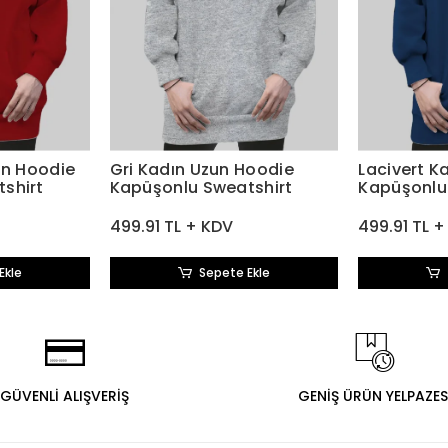
un Hoodie
Gri Kadın Uzun Hoodie
Lacivert K
shirt
Kapüşonlu Sweatshirt
Kapüşonlu
499.91 TL + KDV
499.91 TL 
Ekle
Sepete Ekle
GÜVENLİ ALIŞVERİŞ
GENİŞ ÜRÜN YELPAZES