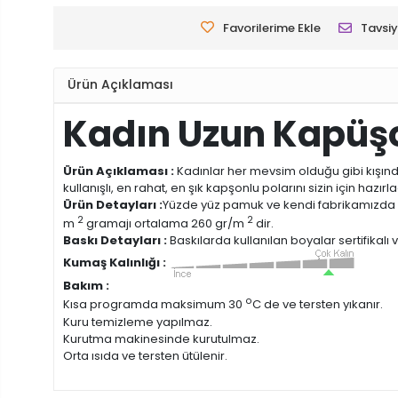
Favorilerime Ekle
Tavsiy
Ürün Açıklaması
Kadın Uzun Kapüş
Ürün Açıklaması :
Kadınlar her mevsim olduğu gibi kışında
kullanışlı, en rahat, en şık kapşonlu polarını sizin için haz
Ürün Detayları :
Yüzde yüz pamuk ve kendi fabrikamızda
2
2
m
gramajı ortalama 260 gr/m
dir.
Baskı Detayları :
Baskılarda kullanılan boyalar sertifikalı
Kumaş Kalınlığı :
Bakım :
o
Kısa programda maksimum 30
C de ve tersten yıkanır.
Kuru temizleme yapılmaz.
Kurutma makinesinde kurutulmaz.
Orta ısıda ve tersten ütülenir.