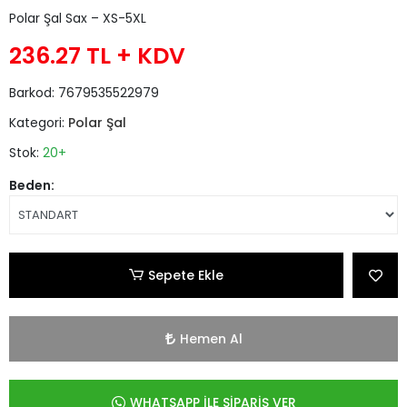
Polar Şal Sax – XS-5XL
236.27 TL
+ KDV
Barkod:
7679535522979
Kategori:
Polar Şal
Stok:
20+
Beden:
Sepete Ekle
Hemen Al
WHATSAPP İLE SİPARİŞ VER