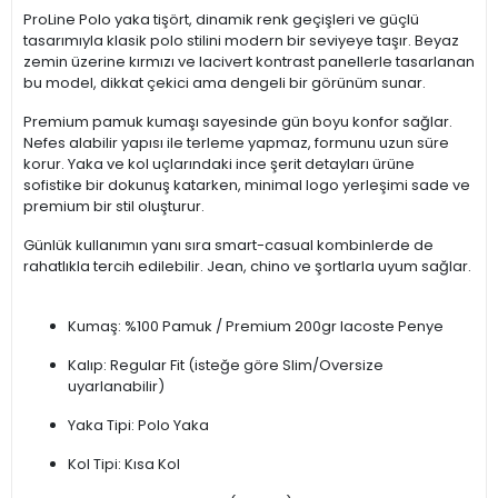
ProLine Polo yaka tişört, dinamik renk geçişleri ve güçlü
tasarımıyla klasik polo stilini modern bir seviyeye taşır. Beyaz
zemin üzerine kırmızı ve lacivert kontrast panellerle tasarlanan
bu model, dikkat çekici ama dengeli bir görünüm sunar.
Premium pamuk kumaşı sayesinde gün boyu konfor sağlar.
Nefes alabilir yapısı ile terleme yapmaz, formunu uzun süre
korur. Yaka ve kol uçlarındaki ince şerit detayları ürüne
sofistike bir dokunuş katarken, minimal logo yerleşimi sade ve
premium bir stil oluşturur.
Günlük kullanımın yanı sıra smart-casual kombinlerde de
rahatlıkla tercih edilebilir. Jean, chino ve şortlarla uyum sağlar.
Kumaş: %100 Pamuk / Premium 200gr lacoste Penye
Kalıp: Regular Fit (isteğe göre Slim/Oversize
uyarlanabilir)
Yaka Tipi: Polo Yaka
Kol Tipi: Kısa Kol