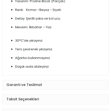
Tasarım: Proline Block (Parçalı)
Renk: Kırmızı –Beyaz - Siyah
Detay: Şeritli yaka ve kol ucu
Mevsim: İlkbahar – Yaz
30°C’de yıkayınız
Ters çevirerek yıkayınız
Ağartıcı kullanmayınız
Düşük ısıda ütüleyiniz
Garanti ve Teslimat
Taksit Seçenekleri