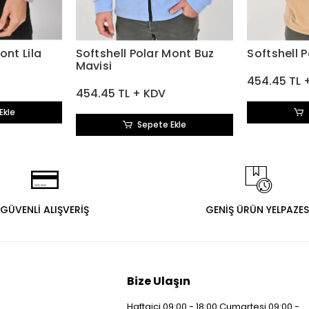
ont Lila
Softshell Polar Mont Buz
Softshell 
Mavisi
454.45 TL 
454.45 TL + KDV
Ekle
Sepete Ekle
GÜVENLİ ALIŞVERİŞ
GENİŞ ÜRÜN YELPAZES
Bize Ulaşın
Haftaiçi 09:00 - 18:00 Cumartesi 09:00 -