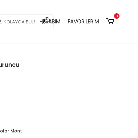
0
HESABIM
FAVORİLERİM
Turuncu
Polar Mont