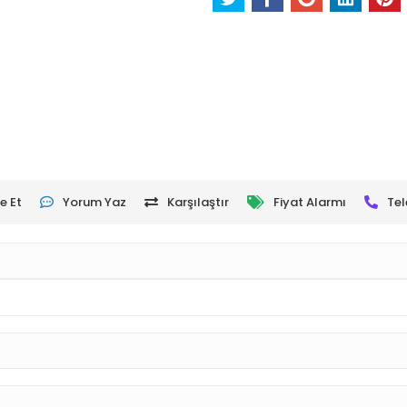
e Et
Yorum Yaz
Karşılaştır
Fiyat Alarmı
Tel