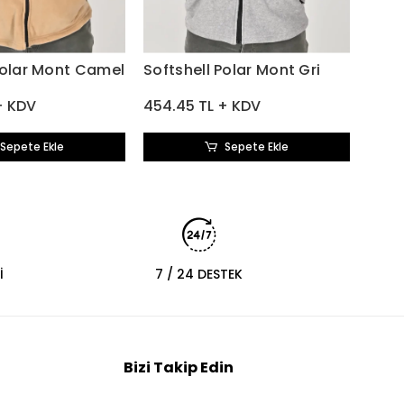
454.
Polar Mont Camel
Softshell Polar Mont Gri
+ KDV
454.45 TL + KDV
Sepete Ekle
Sepete Ekle
İ
7 / 24 DESTEK
Bizi Takip Edin