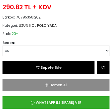
290.82 TL
+ KDV
Barkod:
7679535612021
Kategori:
UZUN KOL POLO YAKA
Stok:
20+
Beden:
Sepete Ekle
Hemen Al
WHATSAPP İLE SİPARİŞ VER