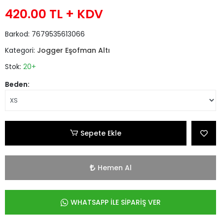
420.00 TL
+ KDV
Barkod:
7679535613066
Kategori:
Jogger Eşofman Altı
Stok:
20+
Beden:
Sepete Ekle
Hemen Al
WHATSAPP İLE SİPARİŞ VER