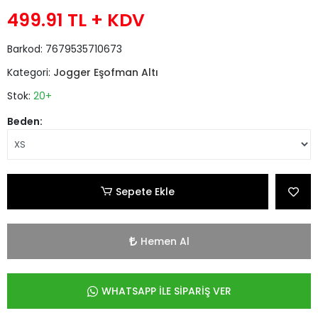
499.91 TL
+ KDV
Barkod:
7679535710673
Kategori:
Jogger Eşofman Altı
Stok:
20+
Beden:
Sepete Ekle
Hemen Al
WHATSAPP İLE SİPARİŞ VER