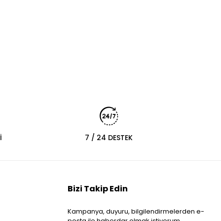
İ
7 / 24 DESTEK
Bizi Takip Edin
Kampanya, duyuru, bilgilendirmelerden e-
posta ile haberdar olmak istiyorum.