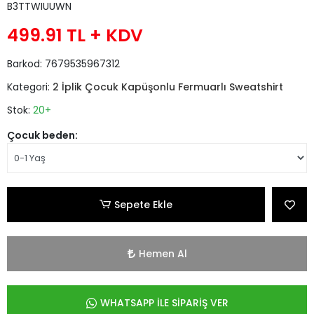
B3TTWIUUWN
499.91 TL
+ KDV
Barkod:
7679535967312
Kategori:
2 İplik Çocuk Kapüşonlu Fermuarlı Sweatshirt
Stok:
20+
Çocuk beden:
Sepete Ekle
Hemen Al
WHATSAPP İLE SİPARİŞ VER