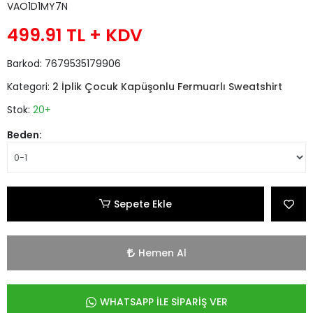
VAO1D1MY7N
499.91 TL
+ KDV
Barkod:
7679535179906
Kategori:
2 İplik Çocuk Kapüşonlu Fermuarlı Sweatshirt
Stok:
20+
Beden:
Sepete Ekle
Hemen Al
WHATSAPP İLE SİPARİŞ VER