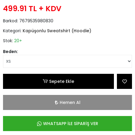
499.91 TL
+ KDV
Barkod:
7679535980830
Kategori:
Kapüşonlu Sweatshirt (Hoodie)
Stok:
20+
Beden:
Sepete Ekle
Hemen Al
WHATSAPP İLE SİPARİŞ VER