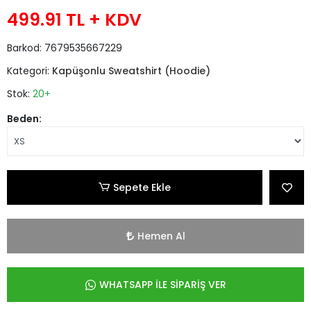
499.91 TL
+ KDV
Barkod:
7679535667229
Kategori:
Kapüşonlu Sweatshirt (Hoodie)
Stok:
20+
Beden:
Sepete Ekle
Hemen Al
WHATSAPP İLE SİPARİŞ VER