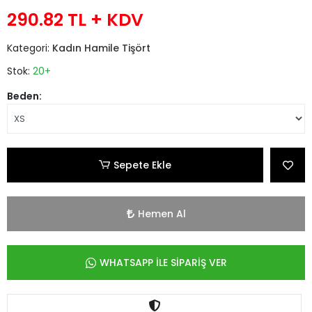
290.82 TL
+ KDV
Kategori:
Kadın Hamile Tişört
Stok:
20+
Beden:
Sepete Ekle
Hemen Al
WHATSAPP İLE SİPARİŞ VER