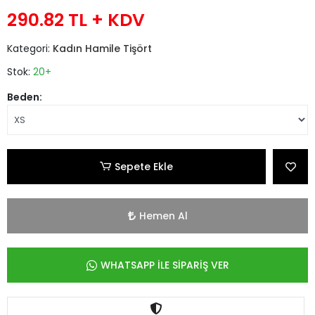
290.82 TL
+ KDV
Kategori:
Kadın Hamile Tişört
Stok:
20+
Beden:
Sepete Ekle
Hemen Al
WHATSAPP İLE SİPARİŞ VER