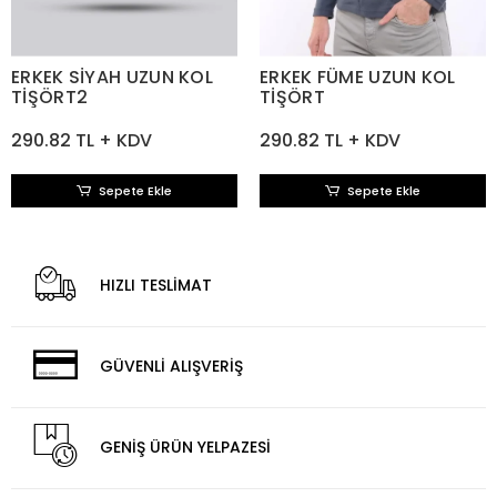
ERKEK SİYAH UZUN KOL
ERKEK FÜME UZUN KOL
TİŞÖRT2
TİŞÖRT
290.82 TL + KDV
290.82 TL + KDV
Sepete Ekle
Sepete Ekle
HIZLI TESLİMAT
GÜVENLİ ALIŞVERİŞ
GENİŞ ÜRÜN YELPAZESİ