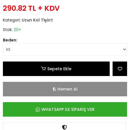
290.82 TL
+ KDV
Kategori:
Uzun Kol Tişört
Stok:
20+
Beden:
Sepete Ekle
Hemen Al
WHATSAPP İLE SİPARİŞ VER