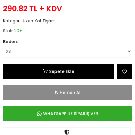
290.82 TL
+ KDV
Kategori:
Uzun Kol Tişört
Stok:
20+
Beden:
Sepete Ekle
Hemen Al
WHATSAPP İLE SİPARİŞ VER