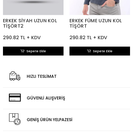
ERKEK SİYAH UZUN KOL
ERKEK FÜME UZUN KOL
TİŞÖRT2
TİŞÖRT
290.82 TL + KDV
290.82 TL + KDV
Sepete Ekle
Sepete Ekle
HIZLI TESLİMAT
GÜVENLİ ALIŞVERİŞ
GENİŞ ÜRÜN YELPAZESİ