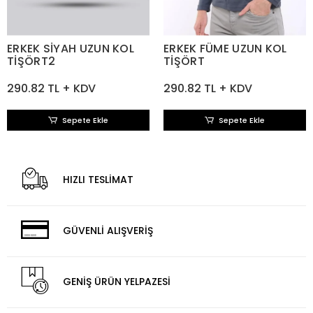
ERKEK SİYAH UZUN KOL
ERKEK FÜME UZUN KOL
TİŞÖRT2
TİŞÖRT
290.82 TL + KDV
290.82 TL + KDV
Sepete Ekle
Sepete Ekle
HIZLI TESLİMAT
GÜVENLİ ALIŞVERİŞ
GENİŞ ÜRÜN YELPAZESİ