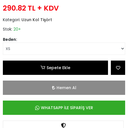
290.82 TL
+ KDV
Kategori:
Uzun Kol Tişört
Stok:
20+
Beden:
Sepete Ekle
Hemen Al
WHATSAPP İLE SİPARİŞ VER