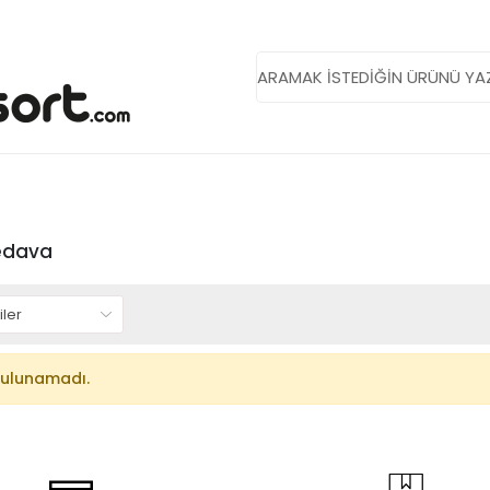
edava
bulunamadı.