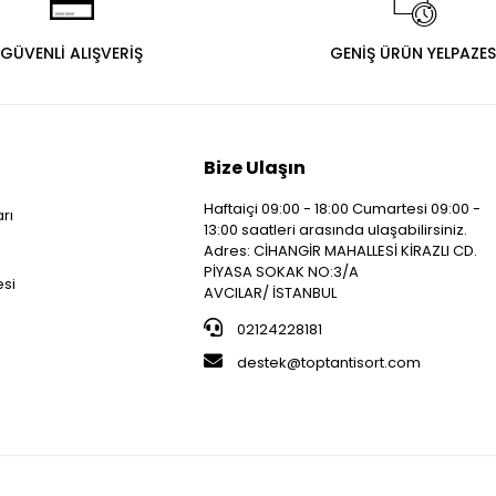
GÜVENLİ ALIŞVERİŞ
GENİŞ ÜRÜN YELPAZES
Bize Ulaşın
Haftaiçi 09:00 - 18:00 Cumartesi 09:00 -
arı
13:00 saatleri arasında ulaşabilirsiniz.
i
Adres: CİHANGİR MAHALLESİ KİRAZLI CD.
PİYASA SOKAK NO:3/A
esi
AVCILAR/ İSTANBUL
02124228181
destek@toptantisort.com