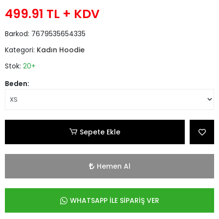
499.91 TL
+ KDV
Barkod:
7679535654335
Kategori:
Kadın Hoodie
Stok:
20+
Beden:
Sepete Ekle
Hemen Al
WHATSAPP İLE SİPARİŞ VER