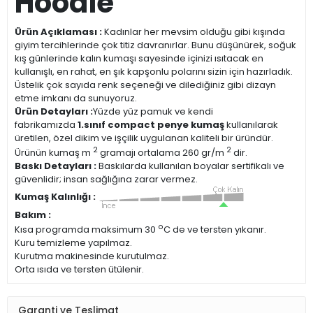
Hoodie
Ürün Açıklaması :
Kadınlar her mevsim olduğu gibi kışında
giyim tercihlerinde çok titiz davranırlar. Bunu düşünürek, soğuk
kış günlerinde kalın kumaşı sayesinde içinizi ısıtacak en
kullanışlı, en rahat, en şık kapşonlu polarını sizin için hazırladık.
Üstelik çok sayıda renk seçeneği ve dilediğiniz gibi dizayn
etme imkanı da sunuyoruz.
Ürün Detayları :
Yüzde yüz pamuk ve kendi
fabrikamızda
1.sınıf compact penye kumaş
kullanılarak
üretilen, özel dikim ve işçilik uygulanan kaliteli bir üründür.
2
2
Ürünün kumaş m
gramajı ortalama 260 gr/m
dir.
Baskı Detayları :
Baskılarda kullanılan boyalar sertifikalı ve
güvenlidir; insan sağlığına zarar vermez.
Kumaş Kalınlığı :
Bakım :
o
Kısa programda maksimum 30
C de ve tersten yıkanır.
Kuru temizleme yapılmaz.
Kurutma makinesinde kurutulmaz.
Orta ısıda ve tersten ütülenir.
Garanti ve Teslimat