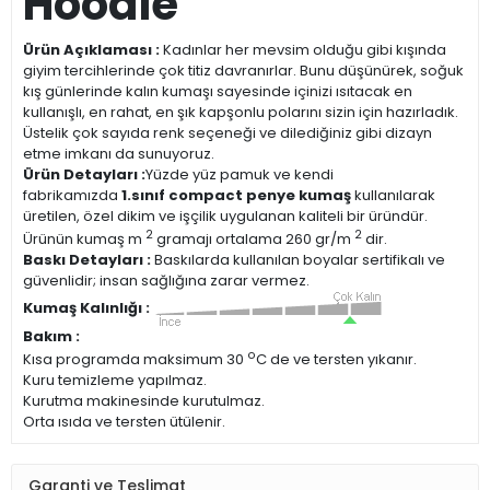
Hoodie
Ürün Açıklaması :
Kadınlar her mevsim olduğu gibi kışında
giyim tercihlerinde çok titiz davranırlar. Bunu düşünürek, soğuk
kış günlerinde kalın kumaşı sayesinde içinizi ısıtacak en
kullanışlı, en rahat, en şık kapşonlu polarını sizin için hazırladık.
Üstelik çok sayıda renk seçeneği ve dilediğiniz gibi dizayn
etme imkanı da sunuyoruz.
Ürün Detayları :
Yüzde yüz pamuk ve kendi
fabrikamızda
1.sınıf compact penye kumaş
kullanılarak
üretilen, özel dikim ve işçilik uygulanan kaliteli bir üründür.
2
2
Ürünün kumaş m
gramajı ortalama 260 gr/m
dir.
Baskı Detayları :
Baskılarda kullanılan boyalar sertifikalı ve
güvenlidir; insan sağlığına zarar vermez.
Kumaş Kalınlığı :
Bakım :
o
Kısa programda maksimum 30
C de ve tersten yıkanır.
Kuru temizleme yapılmaz.
Kurutma makinesinde kurutulmaz.
Orta ısıda ve tersten ütülenir.
Garanti ve Teslimat