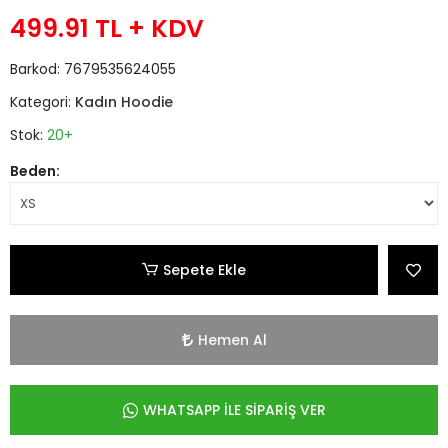
499.91 TL
+ KDV
Barkod:
7679535624055
Kategori:
Kadın Hoodie
Stok:
20+
Beden:
Sepete Ekle
Hemen Al
WHATSAPP İLE SİPARİŞ VER