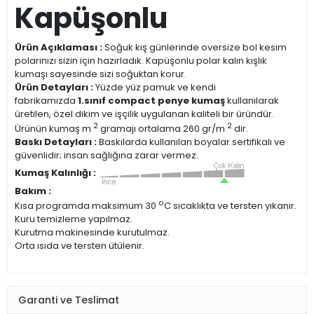
Kapüşonlu
Ürün Açıklaması :
Soğuk kış günlerinde oversize bol kesim
polarınızı sizin için hazırladık. Kapüşonlu polar kalın kışlık
kumaşı sayesinde sizi soğuktan korur.
Ürün Detayları :
Yüzde yüz pamuk ve kendi
fabrikamızda
1.sınıf compact penye kumaş
kullanılarak
üretilen, özel dikim ve işçilik uygulanan kaliteli bir üründür.
2
2
Ürünün kumaş m
gramajı ortalama 260 gr/m
dir.
Baskı Detayları :
Baskılarda kullanılan boyalar sertifikalı ve
güvenlidir; insan sağlığına zarar vermez.
Kumaş Kalınlığı :
Bakım :
o
Kısa programda maksimum 30
C sıcaklıkta ve tersten yıkanır.
Kuru temizleme yapılmaz.
Kurutma makinesinde kurutulmaz.
Orta ısıda ve tersten ütülenir.
Garanti ve Teslimat