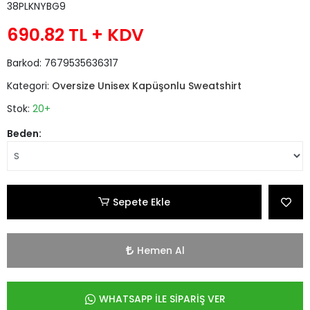
38PLKNYBG9
690.82 TL
+ KDV
Barkod:
7679535636317
Kategori:
Oversize Unisex Kapüşonlu Sweatshirt
Stok:
20+
Beden:
Sepete Ekle
Hemen Al
WHATSAPP İLE SİPARİŞ VER