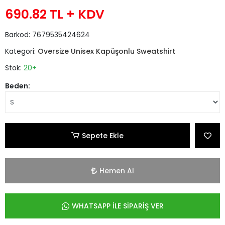
690.82 TL
+ KDV
Barkod:
7679535424624
Kategori:
Oversize Unisex Kapüşonlu Sweatshirt
Stok:
20+
Beden:
Sepete Ekle
Hemen Al
WHATSAPP İLE SİPARİŞ VER