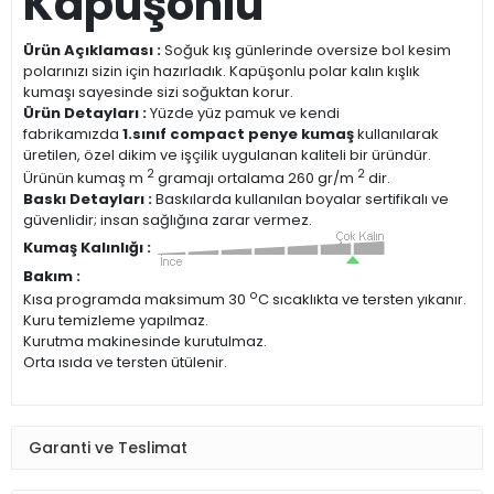
Kapüşonlu
Ürün Açıklaması :
Soğuk kış günlerinde oversize bol kesim
polarınızı sizin için hazırladık. Kapüşonlu polar kalın kışlık
kumaşı sayesinde sizi soğuktan korur.
Ürün Detayları :
Yüzde yüz pamuk ve kendi
fabrikamızda
1.sınıf compact penye kumaş
kullanılarak
üretilen, özel dikim ve işçilik uygulanan kaliteli bir üründür.
2
2
Ürünün kumaş m
gramajı ortalama 260 gr/m
dir.
Baskı Detayları :
Baskılarda kullanılan boyalar sertifikalı ve
güvenlidir; insan sağlığına zarar vermez.
Kumaş Kalınlığı :
Bakım :
o
Kısa programda maksimum 30
C sıcaklıkta ve tersten yıkanır.
Kuru temizleme yapılmaz.
Kurutma makinesinde kurutulmaz.
Orta ısıda ve tersten ütülenir.
Garanti ve Teslimat