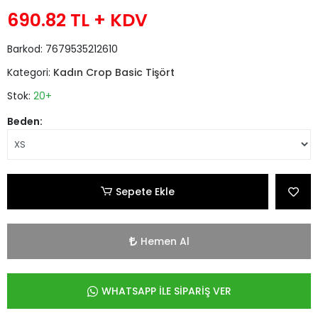
690.82 TL
+ KDV
Barkod:
7679535212610
Kategori:
Kadın Crop Basic Tişört
Stok:
20+
Beden:
Sepete Ekle
Hemen Al
WHATSAPP İLE SİPARİŞ VER